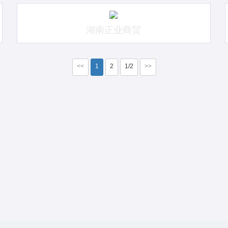
湖南正业商贸
<<
1
2
1/2
>>